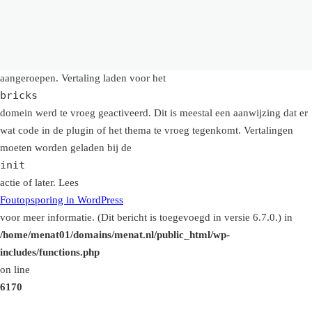
Notice
: Functie _load_textdomain_just_in_time werd
verkeerd
aangeroepen. Vertaling laden voor het
bricks
domein werd te vroeg geactiveerd. Dit is meestal een aanwijzing dat er
wat code in de plugin of het thema te vroeg tegenkomt. Vertalingen
moeten worden geladen bij de
init
actie of later. Lees
Foutopsporing in WordPress
voor meer informatie. (Dit bericht is toegevoegd in versie 6.7.0.) in
/home/menat01/domains/menat.nl/public_html/wp-
includes/functions.php
on line
6170