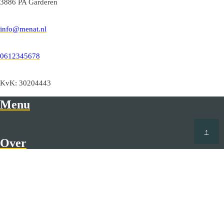
3886 PA Garderen
info@menat.nl
0612345678
KvK: 30204443
Menu
↑
Over
Menat ontwikkelt specifieke tools voor haar netwerkpartners om de
huidige situatie en doelstellingen op zowel persoonlijk als
organisatieniveau te analyseren en zo de overbruggingsdoelen te
definiëren. We analyseren het verleden om de nabije toekomst te